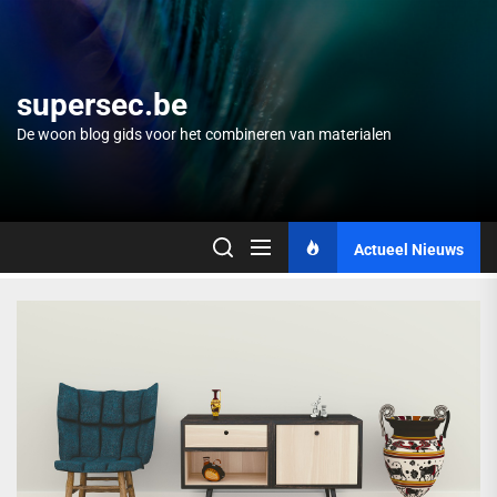
Skip
to
the
content
supersec.be
De woon blog gids voor het combineren van materialen
Actueel Nieuws