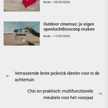
Noah
20/05/2026
Outdoor cinemas: je eigen
openluchtbioscoop maken
Noah
17/05/2026
Berichtnavigatie
Verrassende lente picknick ideeën voor in de
Previous
achtertuin
post:
Chic en praktisch: multifunctionele
Ne
meubels voor het voorjaar
pos