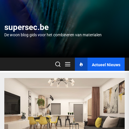
Skip
to
the
content
supersec.be
De woon blog gids voor het combineren van materialen
Actueel Nieuws