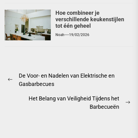
Hoe combineer je
verschillende keukenstijlen
tot één geheel
Noah
19/02/2026
Berichtnavigatie
De Voor- en Nadelen van Elektrische en
Previous
Gasbarbecues
post:
Het Belang van Veiligheid Tijdens het
Ne
Barbecueën
pos