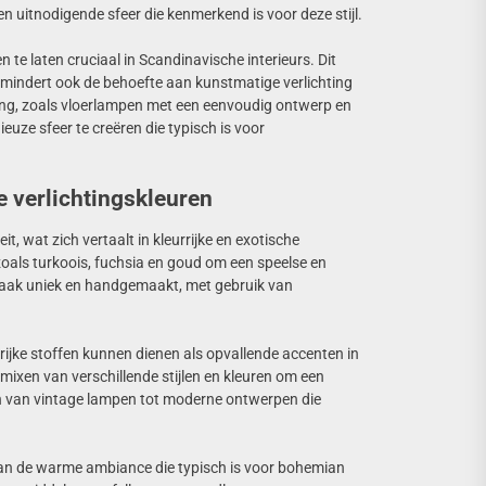
 uitnodigende sfeer die kenmerkend is voor deze stijl.
 te laten cruciaal in Scandinavische interieurs. Dit
rmindert ook de behoefte aan kunstmatige verlichting
ting, zoals vloerlampen met een eenvoudig ontwerp en
uze sfeer te creëren die typisch is voor
e verlichtingskleuren
it, wat zich vertaalt in kleurrijke en exotische
 zoals turkoois, fuchsia en goud om een speelse en
is vaak uniek en handgemaakt, met gebruik van
jke stoffen kunnen dienen als opvallende accenten in
mixen van verschillende stijlen en kleuren om een
ren van vintage lampen tot moderne ontwerpen die
 aan de warme ambiance die typisch is voor bohemian