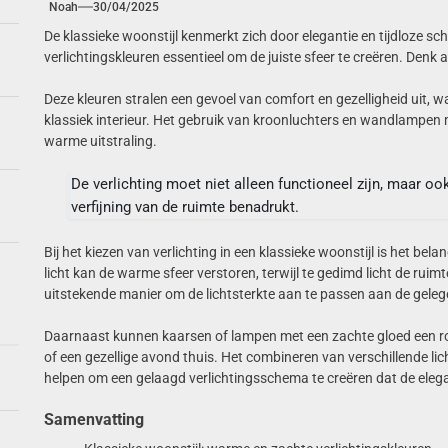
Noah
30/04/2025
De klassieke woonstijl kenmerkt zich door elegantie en tijdloze sch
verlichtingskleuren essentieel om de juiste sfeer te creëren. Denk
Deze kleuren stralen een gevoel van comfort en gezelligheid uit, wa
klassiek interieur. Het gebruik van kroonluchters en wandlampen
warme uitstraling.
De verlichting moet niet alleen functioneel zijn, maar o
verfijning van de ruimte benadrukt.
Bij het kiezen van verlichting in een klassieke woonstijl is het belang
licht kan de warme sfeer verstoren, terwijl te gedimd licht de ru
uitstekende manier om de lichtsterkte aan te passen aan de geleg
Daarnaast kunnen kaarsen of lampen met een zachte gloed een ro
of een gezellige avond thuis. Het combineren van verschillende li
helpen om een gelaagd verlichtingsschema te creëren dat de elegan
Samenvatting