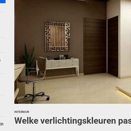
 balkon: Kweken in compacte ruimten
erieurpaletten: de charme van lazuli en maisgeel
nbaden kunt simuleren voor onmiddellijke ontspanning
even: hoe raamdecoratie energiekosten kan verlagen
n
INTERIEUR
Welke verlichtingskleuren pas
in