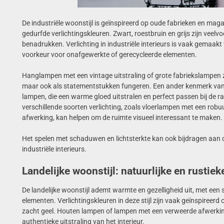
De industriële woonstijl is geïnspireerd op oude fabrieken en maga
gedurfde verlichtingskleuren. Zwart, roestbruin en grijs zijn veel
benadrukken. Verlichting in industriële interieurs is vaak gemaak
voorkeur voor onafgewerkte of gerecycleerde elementen.
Hanglampen met een vintage uitstraling of grote fabriekslampen zij
maar ook als statementstukken fungeren. Een ander kenmerk van in
lampen, die een warme gloed uitstralen en perfect passen bij de r
verschillende soorten verlichting, zoals vloerlampen met een robu
afwerking, kan helpen om de ruimte visueel interessant te maken.
Het spelen met schaduwen en lichtsterkte kan ook bijdragen aan
industriële interieurs.
Landelijke woonstijl: natuurlijke en rustie
De landelijke woonstijl ademt warmte en gezelligheid uit, met een 
elementen. Verlichtingskleuren in deze stijl zijn vaak geïnspireerd
zacht geel. Houten lampen of lampen met een verweerde afwerking
authentieke uitstraling van het interieur.