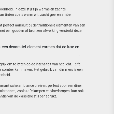
oonheid. In deze stijl zijn warme en zachte
 aan tinten zoals warm wit, zacht geel en amber.
t perfect aansluit bij de traditionele elementen van een
 met een gouden of bronzen afwerking versterkt deze
ok een decoratief element vormen dat de luxe en
rijk om te letten op de intensiteit van het licht. Te fel
imte somber kan maken. Het gebruik van dimmers is een
enheid.
mantische ambiance creëren, perfect voor een diner
chtbronnen, zoals tafellampen en vloerlampen, kan ook
tie van de klassieke stijl benadrukt.