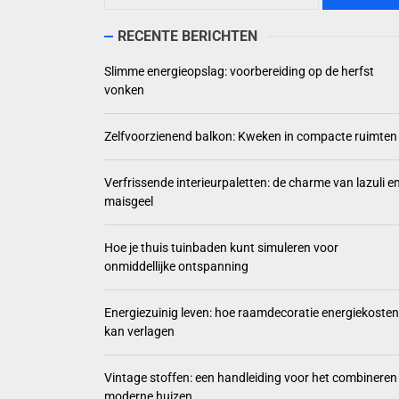
Zelfvoorzienend
RECENTE BERICHTEN
Verfrissende int
Slimme energieopslag: voorbereiding op de herfst
vonken
Hoe je thuis tui
Zelfvoorzienend balkon: Kweken in compacte ruimten
Energiezuinig l
Verfrissende interieurpaletten: de charme van lazuli e
maisgeel
Hoe je thuis tuinbaden kunt simuleren voor
onmiddellijke ontspanning
Energiezuinig leven: hoe raamdecoratie energiekosten
kan verlagen
Vintage stoffen: een handleiding voor het combineren 
moderne huizen