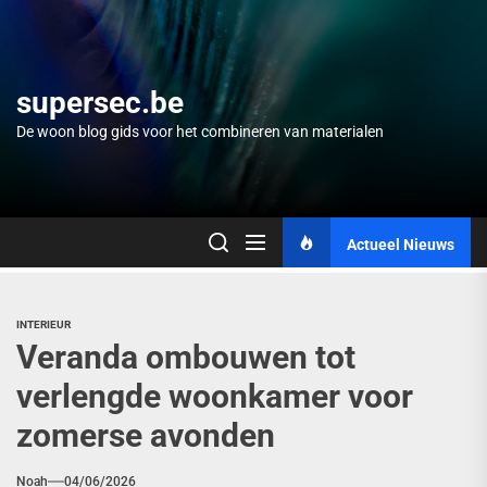
Skip
to
the
content
supersec.be
De woon blog gids voor het combineren van materialen
Actueel Nieuws
INTERIEUR
Veranda ombouwen tot
verlengde woonkamer voor
zomerse avonden
Noah
04/06/2026