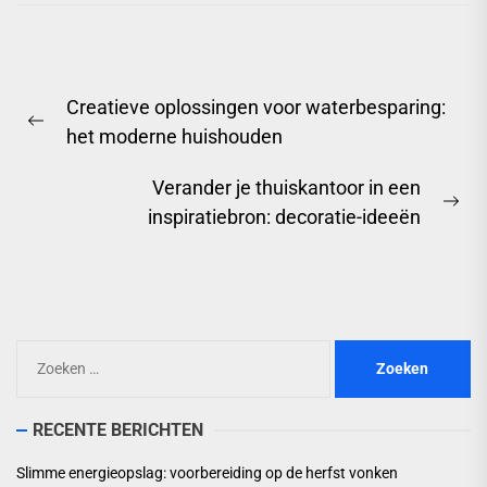
Berichtnavigatie
Creatieve oplossingen voor waterbesparing:
Previous
het moderne huishouden
post:
Verander je thuiskantoor in een
Ne
inspiratiebron: decoratie-ideeën
pos
Zoeken
naar:
RECENTE BERICHTEN
Slimme energieopslag: voorbereiding op de herfst vonken