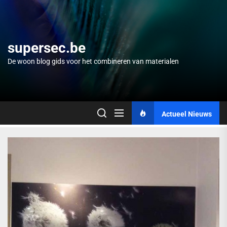
Skip
to
the
content
supersec.be
De woon blog gids voor het combineren van materialen
Actueel Nieuws