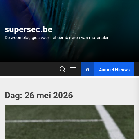
Skip
to
the
content
supersec.be
De woon blog gids voor het combineren van materialen
Actueel Nieuws
Dag:
26 mei 2026