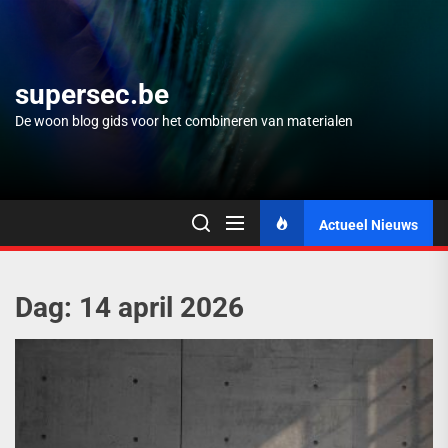
Skip
to
the
content
supersec.be
De woon blog gids voor het combineren van materialen
Actueel Nieuws
Dag:
14 april 2026